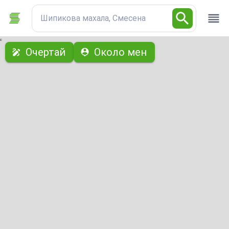
Шипикова махала, Смесена
с
Очертай
Около мен