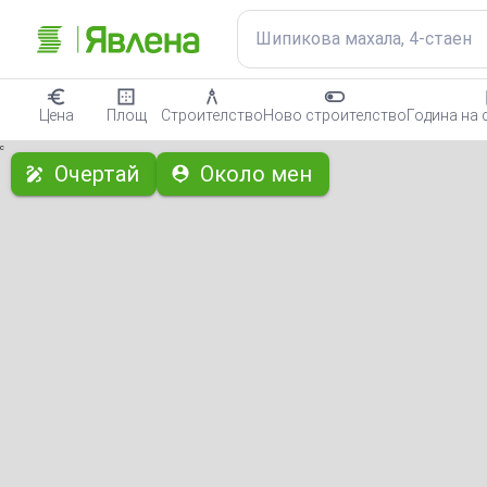
Шипикова махала, 4-стаен
Цена
Площ
Строителство
Ново строителство
Година на 
с
Очертай
Около мен