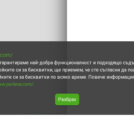
.com/
ви гарантираме най-добра функционалност и подходящо съд
ойките си за бисквитки, ще приемем, че сте съгласни да п
йките си за бисквитки по всяко време. Повече информаци
ww.yavlena.com/
.
Разбрах
Leaflet
|
©
OpenStreetMap
contributors
Шипикова махала (общ. Бойница)