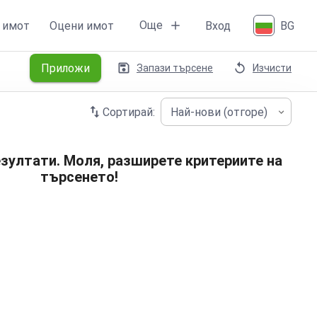
Още
 имот
Оцени имот
Вход
BG
Приложи
Запази търсене
Изчисти
Сортирай:
Най-нови (отгоре)
зултати. Моля, разширете критериите на
търсенето!