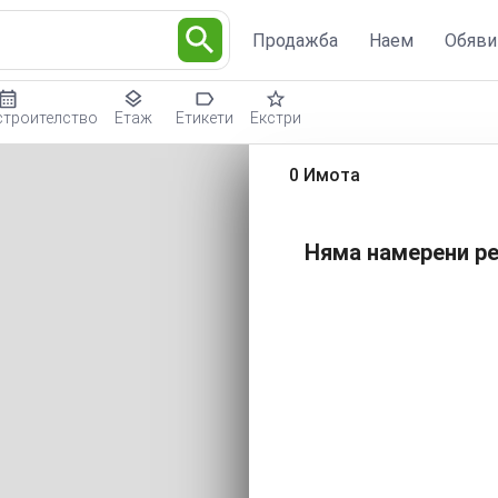
Продажба
Наем
Обяви
строителство
Етаж
Етикети
Екстри
0 Имота
Няма намерени ре