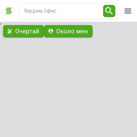
Вардим, Офис
с
Очертай
Около мен