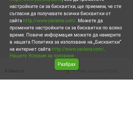
настройките си за бисквитки, ще приемем, че сте
съгласни да получавате всички бисквитки от
сайта
http://www.yavlena.com/
. Можете да
промените настройките си за бисквитки по всяко
време. Повече информация можете да намерите
в нашата Политика за използване на „Бисквитки“
на интернет сайта
http://www.yavlena.com/
.
Нашите Условия за ползване.
Разбрах
0 Имота
Най-нови (отгоре)
Leaflet
|
©
OpenStreetMap
contributors
Офис / Административна под наем в с.
Вардим (общ. Свищов)
Разгледайте и открийте Офис / Административна под
наем в с. Вардим (общ. Свищов) от нашата подбрана
селекция имоти. Представяме ви голям набор от
имоти за всякакви предпочитания и бюджети.
Опитните ни брокери, специализирали в процеса на