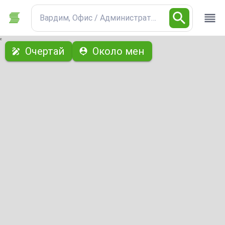
Вардим, Офис / Административна
с
Очертай
Около мен