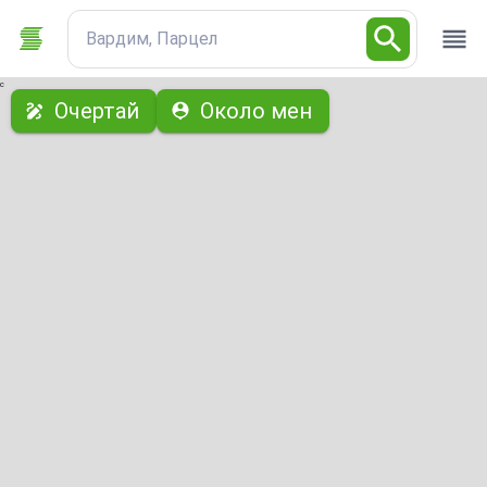
Вардим, Парцел
с
Очертай
Около мен