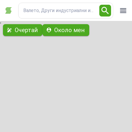
Валето, Други индустриални имоти
с
Очертай
Около мен