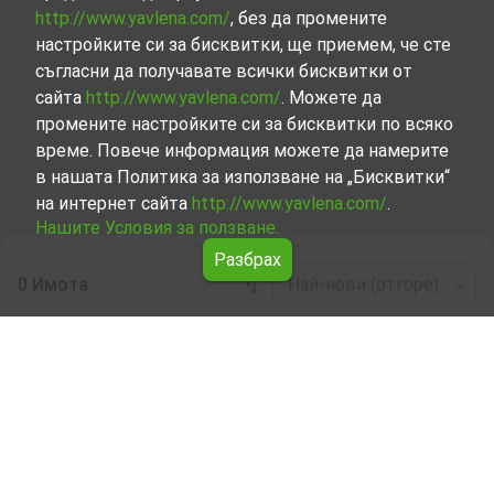
http://www.yavlena.com/
, без да промените
настройките си за бисквитки, ще приемем, че сте
съгласни да получавате всички бисквитки от
сайта
http://www.yavlena.com/
. Можете да
промените настройките си за бисквитки по всяко
време. Повече информация можете да намерите
в нашата Политика за използване на „Бисквитки“
на интернет сайта
http://www.yavlena.com/
.
Нашите Условия за ползване.
Разбрах
0 Имота
Най-нови (отгоре)
Leaflet
|
©
OpenStreetMap
contributors
Други индустриални имоти под наем в с.
Валето (общ. Елена)
Започнете търсенето на Други индустриални имоти
под наем в с. Валето (общ. Елена) с Явлена и се
възползвайте от предимствата на нашите услуги.
Опитните ни брокери са готови да ви помогнат в
търсенето на идеалния имот, който отговаря на