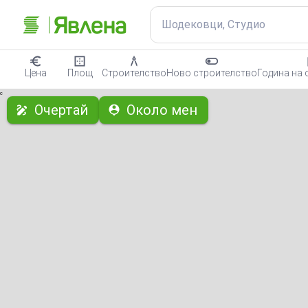
Шодековци, Студио
Цена
Площ
Строителство
Ново строителство
Година на 
с
Очертай
Около мен