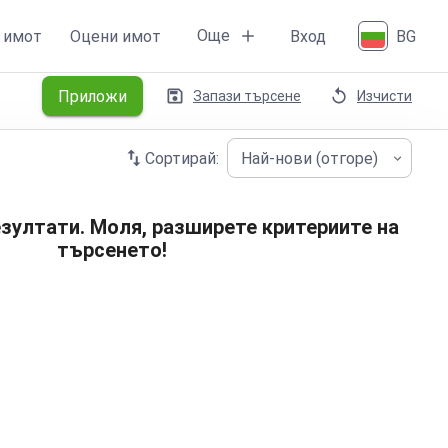
Още
 имот
Оцени имот
Вход
BG
Приложи
Запази търсене
Изчисти
Сортирай:
Най-нови (отгоре)
зултати. Моля, разширете критериите на
търсенето!