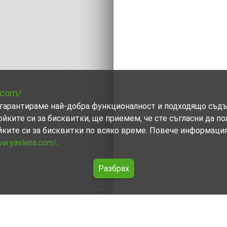
.com/
ви гарантираме най-добра функционалност и подходящо съд
ойките си за бисквитки, ще приемем, че сте съгласни да п
йките си за бисквитки по всяко време. Повече информаци
ww.yavlena.com/
.
Разбрах
Leaflet
|
©
OpenStreetMap
contributors
Велико Търново)