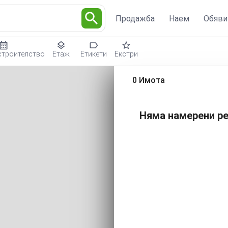
Продажба
Наем
Обяви
строителство
Етаж
Етикети
Екстри
0 Имота
Няма намерени ре