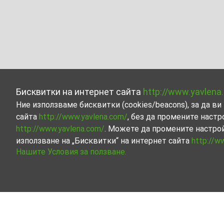
Бисквитки на интернет сайта
http://www.yavlena
Ние използваме бисквитки (cookies/beacons), за да 
сайта
http://www.yavlena.com/
, без да промените настр
http://www.yavlena.com/
. Можете да промените настро
използване на „Бисквитки“ на интернет сайта
http://w
Нашите Условия за ползване.
Студио под наем в с. Шодековци (общ. 