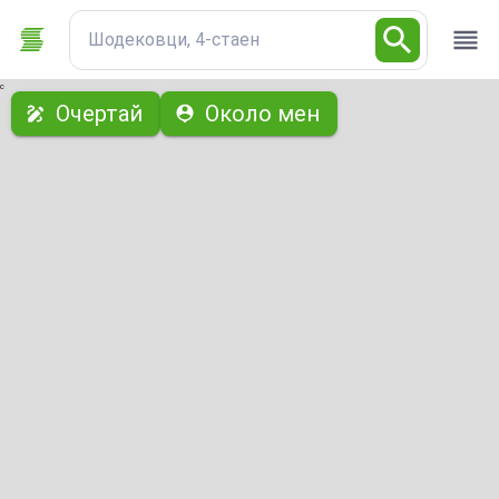
Шодековци, 4-стаен
с
Очертай
Около мен