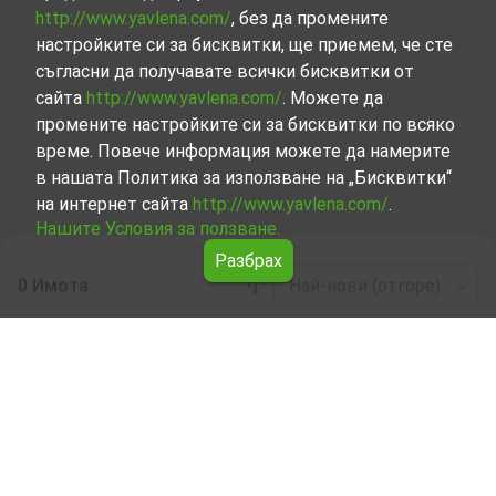
http://www.yavlena.com/
, без да промените
настройките си за бисквитки, ще приемем, че сте
съгласни да получавате всички бисквитки от
сайта
http://www.yavlena.com/
. Можете да
промените настройките си за бисквитки по всяко
време. Повече информация можете да намерите
в нашата Политика за използване на „Бисквитки“
на интернет сайта
http://www.yavlena.com/
.
Нашите Условия за ползване.
Разбрах
0 Имота
Най-нови (отгоре)
Leaflet
|
©
OpenStreetMap
contributors
Четиристаен апартамент под наем в с.
Шодековци (общ. Велико Търново)
Разгледайте и открийте Четиристаен апартамент под
наем в с. Шодековци (общ. Велико Търново) от
нашата подбрана селекция имоти. Представяме ви
голям набор от имоти за всякакви предпочитания и
бюджети.