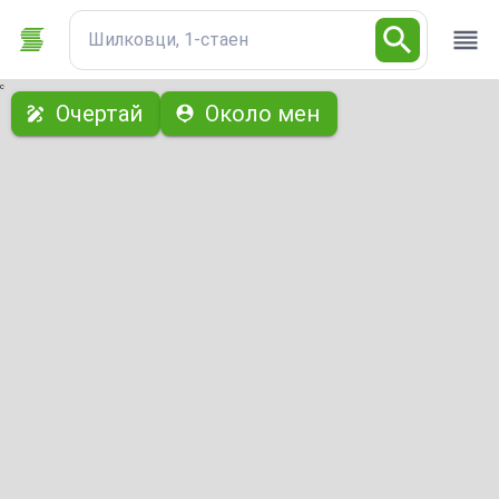
Шилковци, 1-стаен
с
Очертай
Около мен