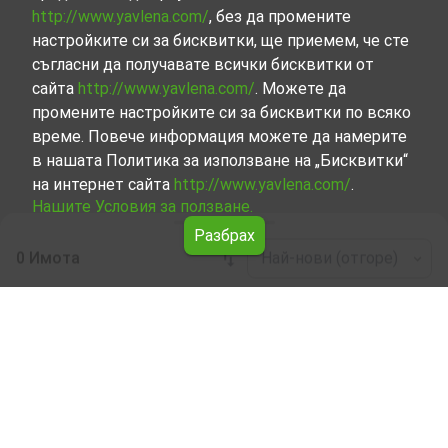
http://www.yavlena.com/
, без да промените
настройките си за бисквитки, ще приемем, че сте
съгласни да получавате всички бисквитки от
сайта
http://www.yavlena.com/
. Можете да
промените настройките си за бисквитки по всяко
време. Повече информация можете да намерите
в нашата Политика за използване на „Бисквитки“
на интернет сайта
http://www.yavlena.com/
.
Нашите Условия за ползване.
Разбрах
0 Имота
Най-нови (отгоре)
Leaflet
|
©
OpenStreetMap
contributors
Бизнес имоти под наем в с. Шилковци
(общ. Елена)
Започнете търсенето на Бизнес имоти под наем в с.
Шилковци (общ. Елена) с Явлена и се възползвайте от
предимствата на нашите услуги. Опитните ни брокери
са готови да ви помогнат в търсенето на идеалния
имот, който отговаря на вашите нужди и