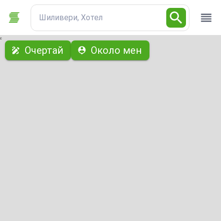
Шиливери, Хотел
с
Очертай
Около мен