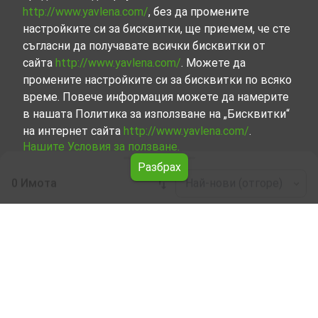
http://www.yavlena.com/
, без да промените
настройките си за бисквитки, ще приемем, че сте
съгласни да получавате всички бисквитки от
сайта
http://www.yavlena.com/
. Можете да
промените настройките си за бисквитки по всяко
време. Повече информация можете да намерите
в нашата Политика за използване на „Бисквитки“
на интернет сайта
http://www.yavlena.com/
.
Нашите Условия за ползване.
Разбрах
0 Имота
Най-нови (отгоре)
Leaflet
|
©
OpenStreetMap
contributors
Хотел под наем в с. Шиливери (общ.
Елена)
Започнете търсенето на Хотел под наем в с. Шиливери
(общ. Елена) с Явлена и се възползвайте от
предимствата на нашите услуги. Опитните ни брокери
са готови да ви помогнат в търсенето на идеалния
имот, който отговаря на вашите нужди и