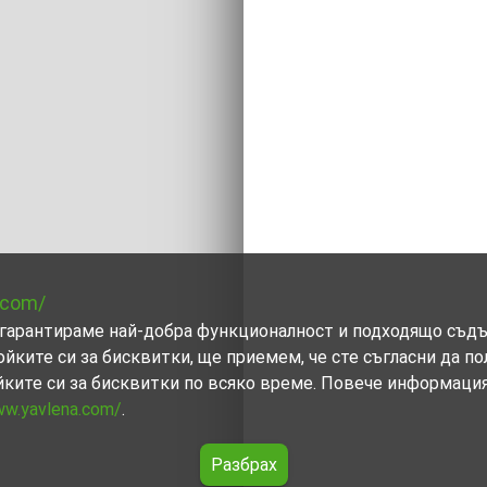
.com/
ви гарантираме най-добра функционалност и подходящо съд
ойките си за бисквитки, ще приемем, че сте съгласни да п
йките си за бисквитки по всяко време. Повече информаци
ww.yavlena.com/
.
Разбрах