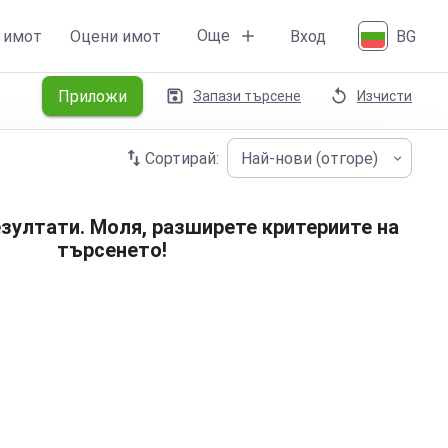
Още
 имот
Оцени имот
Вход
BG
Приложи
Запази търсене
Изчисти
Сортирай:
Най-нови (отгоре)
зултати. Моля, разширете критериите на
търсенето!