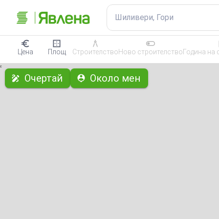
Шиливери, Гори
Цена
Площ
Строителство
Ново строителство
Година на 
с
Очертай
Около мен