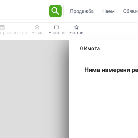
Продажба
Наем
Обяви
строителство
Етаж
Етикети
Екстри
0 Имота
Няма намерени ре