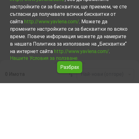
настройките си за бисквитки, ще приемем, че сте
съгласни да получавате всички бисквитки от
сайта
http://www.yavlena.com/
. Можете да
промените настройките си за бисквитки по всяко
време. Повече информация можете да намерите
в нашата Политика за използване на „Бисквитки“
на интернет сайта
http://www.yavlena.com/
.
Нашите Условия за ползване.
Разбрах
0 Имота
Най-нови (отгоре)
Leaflet
|
©
OpenStreetMap
contributors
Търговска под наем в с. Шиливери (общ.
Елена)
Разгледайте и открийте Търговска под наем в с.
Шиливери (общ. Елена) от нашата подбрана селекция
имоти. Нашата база данни се актуализира редовно и
съдържа голям набор от имоти, всеки от които е
уникален по свой начин, за да отговори на различни
предпочитания и бюджети.