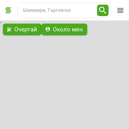
Шиливери, Търговска
с
Очертай
Около мен