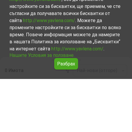
настройките си за бисквитки, ще приемем, че сте
съгласни да получавате всички бисквитки от
сайта
http://www.yavlena.com/
. Можете да
промените настройките си за бисквитки по всяко
време. Повече информация можете да намерите
в нашата Политика за използване на „Бисквитки“
на интернет сайта
http://www.yavlena.com/
.
Нашите Условия за ползване.
Разбрах
0 Имота
Най-нови (отгоре)
Leaflet
|
©
OpenStreetMap
contributors
Офис под наем в с. Шереметя (общ.
Велико Търново)
Разгледайте и открийте Офис под наем в с. Шереметя
(общ. Велико Търново) от нашата подбрана селекция
имоти. Нашата база данни се актуализира редовно и
съдържа голям набор от имоти, всеки от които е
уникален по свой начин, за да отговори на различни
предпочитания и бюджети.