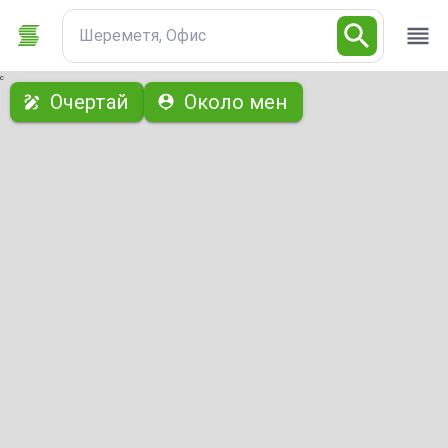
Шереметя, Офис
с
Очертай
Около мен