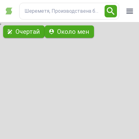
Шереметя, Производствена база
с
Очертай
Около мен