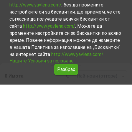
http://www.yavlena.com/
, без да промените
настройките си за бисквитки, ще приемем, че сте
съгласни да получавате всички бисквитки от
сайта
http://www.yavlena.com/
. Можете да
промените настройките си за бисквитки по всяко
време. Повече информация можете да намерите
в нашата Политика за използване на „Бисквитки“
на интернет сайта
http://www.yavlena.com/
.
Нашите Условия за ползване.
Разбрах
0 Имота
Най-нови (отгоре)
Leaflet
|
©
OpenStreetMap
contributors
Производствена база под наем в с.
Шереметя (общ. Велико Търново)
Започнете търсенето на Производствена база под
наем в с. Шереметя (общ. Велико Търново) с Явлена и
се възползвайте от предимствата на нашите услуги.
Опитните ни брокери са готови да ви помогнат в
търсенето на идеалния имот, който отговаря на