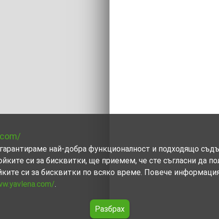
.com/
ви гарантираме най-добра функционалност и подходящо съд
ойките си за бисквитки, ще приемем, че сте съгласни да п
йките си за бисквитки по всяко време. Повече информаци
ww.yavlena.com/
.
Разбрах