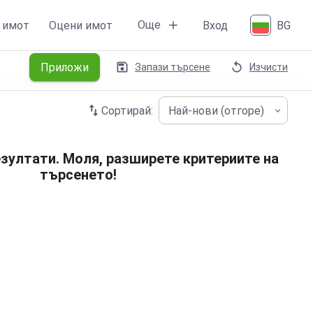
Още
 имот
Оцени имот
Вход
BG
Приложи
Запази търсене
Изчисти
Сортирай:
Най-нови (отгоре)
зултати. Моля, разширете критериите на
търсенето!