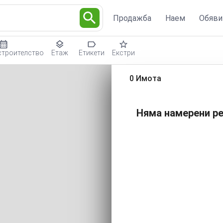
Продажба
Наем
Обяви
строителство
Етаж
Етикети
Екстри
0 Имота
Няма намерени ре