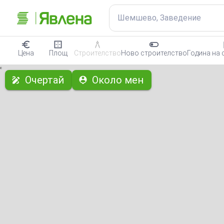
Шемшево, Заведение
Цена
Площ
Строителство
Ново строителство
Година на 
с
Очертай
Около мен