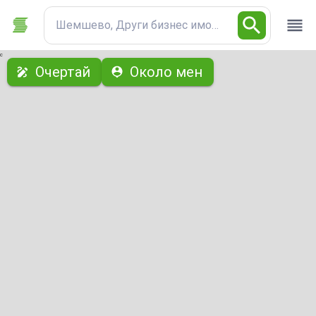
Шемшево, Други бизнес имоти
с
Очертай
Около мен