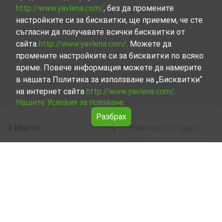
http://www.yavlena.com/
, без да промените
настройките си за бисквитки, ще приемем, че сте
съгласни да получавате всички бисквитки от
сайта
http://www.yavlena.com/
. Можете да
промените настройките си за бисквитки по всяко
време. Повече информация можете да намерите
в нашата Политика за използване на „Бисквитки“
на интернет сайта
http://www.yavlena.com/
.
Нашите Условия за ползване.
Разбрах
0 Имота
Най-нови (отгоре)
Leaflet
|
©
OpenStreetMap
contributors
Други бизнес имоти под наем в с.
Шемшево (общ. Велико Търново)
Започнете търсенето на Други бизнес имоти под наем
в с. Шемшево (общ. Велико Търново) с Явлена и се
възползвайте от предимствата на нашите услуги.
Опитните ни брокери са готови да ви помогнат в
търсенето на идеалния имот, който отговаря на