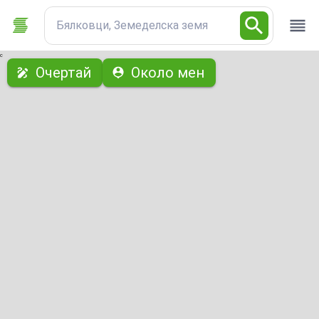
Бялковци, Земеделска земя
с
Очертай
Около мен