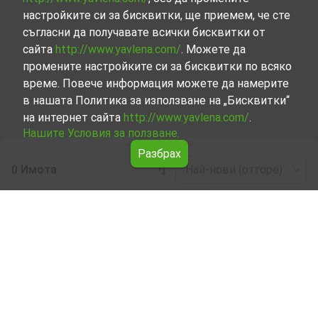
настройките си за бисквитки, ще приемем, че сте
съгласни да получавате всички бисквитки от
сайта
http://www.yavlena.com/
. Можете да
промените настройките си за бисквитки по всяко
време. Повече информация можете да намерите
в нашата Политика за използване на „Бисквитки“
на интернет сайта
http://www.yavlena.com/
.
Нашите Условия за ползване.
Разбрах
0 Имота
Най-нови (отгоре)
Leaflet
|
©
OpenStreetMap
contributors
Земеделска земя под наем в с. Бялковци
(общ. Елена)
Разгледайте и открийте Земеделска земя под наем в
с. Бялковци (общ. Елена) от нашата подбрана селекция
имоти. Нашата база данни се актуализира редовно и
съдържа голям набор от имоти, всеки от които е
уникален по свой начин, за да отговори на различни
предпочитания и бюджети.