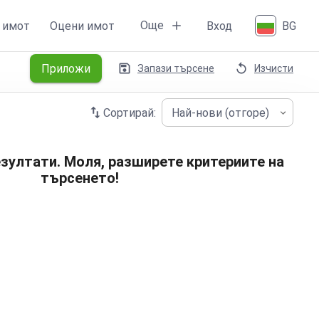
Още
 имот
Оцени имот
Вход
BG
Приложи
Запази търсене
Изчисти
Сортирай:
Най-нови (отгоре)
зултати. Моля, разширете критериите на
търсенето!