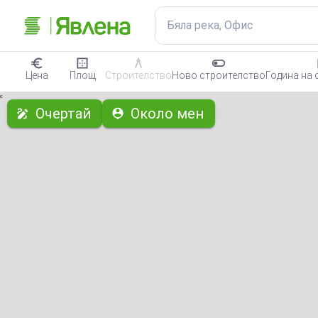
Бяла река, Офис
Цена
Площ
Строителство
Ново строителство
Година на 
с
Очертай
Около мен