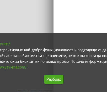
.com/
ви гарантираме най-добра функционалност и подходящо съд
ойките си за бисквитки, ще приемем, че сте съгласни да п
йките си за бисквитки по всяко време. Повече информаци
ww.yavlena.com/
.
Разбрах
Leaflet
|
©
OpenStreetMap
contributors
ндол)