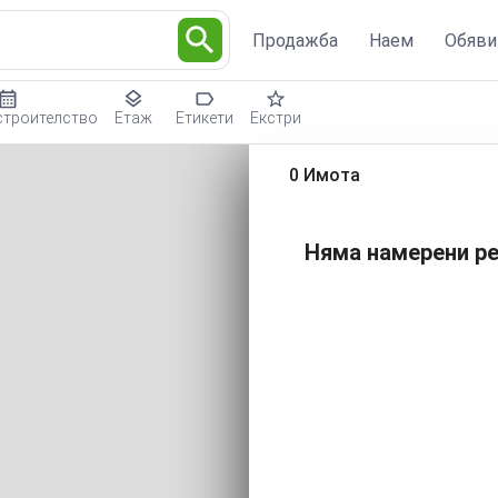
Продажба
Наем
Обяви
строителство
Етаж
Етикети
Екстри
0 Имота
Няма намерени ре