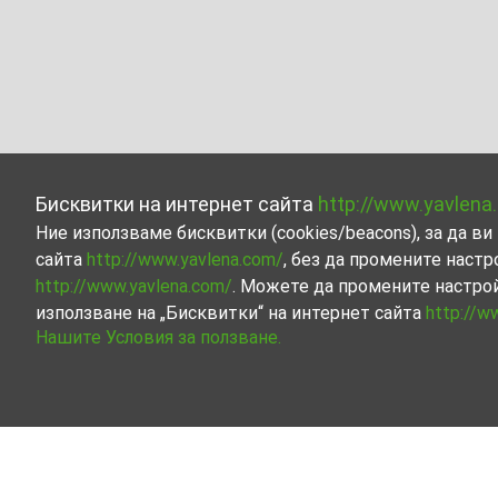
Бисквитки на интернет сайта
http://www.yavlena
Ние използваме бисквитки (cookies/beacons), за да 
сайта
http://www.yavlena.com/
, без да промените настр
http://www.yavlena.com/
. Можете да промените настро
използване на „Бисквитки“ на интернет сайта
http://w
Нашите Условия за ползване.
Офис под наем в с. Бяла река (общ. Сухи