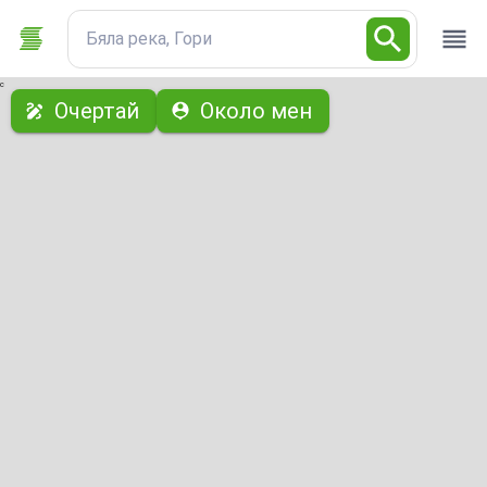
Бяла река, Гори
с
Очертай
Около мен