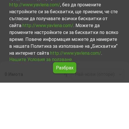
http://www.yavlena.com/
, без да промените
настройките си за бисквитки, ще приемем, че сте
съгласни да получавате всички бисквитки от
сайта
http://www.yavlena.com/
. Можете да
промените настройките си за бисквитки по всяко
време. Повече информация можете да намерите
в нашата Политика за използване на „Бисквитки“
на интернет сайта
http://www.yavlena.com/
.
Нашите Условия за ползване.
Разбрах
0 Имота
Най-нови (отгоре)
Leaflet
|
©
OpenStreetMap
contributors
Гори под наем в с. Бяла река (общ.
Сухиндол)
Започнете търсенето на Гори под наем в с. Бяла река
(общ. Сухиндол) с Явлена и се възползвайте от
предимствата на нашите услуги. Опитните ни брокери
са готови да ви помогнат в търсенето на идеалния
имот, който отговаря на вашите нужди и