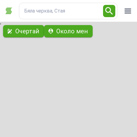
Бяла черква, Стая
с
Очертай
Около мен