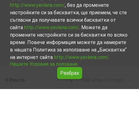
http://www.yavlena.com/
, без да промените
настройките си за бисквитки, ще приемем, че сте
съгласни да получавате всички бисквитки от
сайта
http://www.yavlena.com/
. Можете да
промените настройките си за бисквитки по всяко
време. Повече информация можете да намерите
в нашата Политика за използване на „Бисквитки“
на интернет сайта
http://www.yavlena.com/
.
Нашите Условия за ползване.
Разбрах
0 Имота
Най-нови (отгоре)
Leaflet
|
©
OpenStreetMap
contributors
Стая под наем в гр. Бяла черква (общ.
Павликени)
Започнете търсенето на Стая под наем в гр. Бяла
черква (общ. Павликени) с Явлена и се възползвайте
от предимствата на нашите услуги. Опитните ни
брокери са готови да ви помогнат в търсенето на
идеалния имот, който отговаря на вашите нужди и