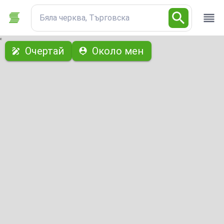
Бяла черква, Търговска
с
Очертай
Около мен