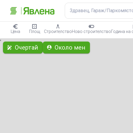
Здравец, Гараж/Паркомяст
Цена
Площ
Строителство
Ново строителство
Година на 
с
Очертай
Около мен