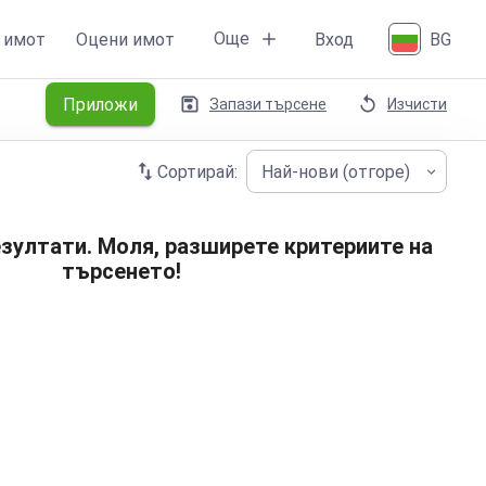
Още
 имот
Оцени имот
Вход
BG
Приложи
Запази търсене
Изчисти
Сортирай:
Най-нови (отгоре)
зултати. Моля, разширете критериите на
търсенето!