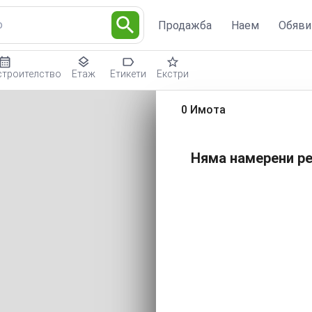
о
Продажба
Наем
Обяви
строителство
Етаж
Етикети
Екстри
0 Имота
Няма намерени ре