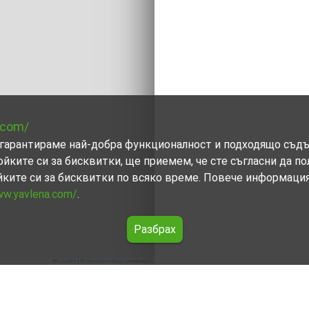
.com/
ви гарантираме най-добра функционалност и подходящо съд
ойките си за бисквитки, ще приемем, че сте съгласни да п
йките си за бисквитки по всяко време. Повече информаци
ww.yavlena.com/
.
Разбрах
Leaflet
|
©
OpenStreetMap
contributors
 (общ. Аврен)