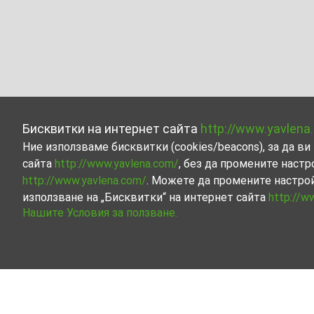
Бисквитки на интернет сайта
http://www.yavlena
Ние използваме бисквитки (cookies/beacons), за да 
сайта
http://www.yavlena.com/
, без да промените настр
http://www.yavlena.com/
. Можете да промените настро
използване на „Бисквитки“ на интернет сайта
http://w
Нашите Условия за ползване.
Гараж/Паркомясто под наем в с. Здравец