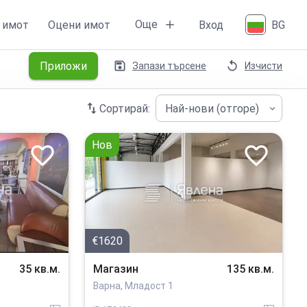
Още
 имот
Оцени имот
Вход
BG
Приложи
Запази търсене
Изчисти
Сортирай:
Най-нови (отгоре)
Нов
€1620
35 кв.м.
Магазин
135 кв.м.
Варна, Младост 1