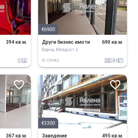
€6900
394 кв.м.
Други бизнес имоти
690 кв.м.
Варна, Младост 2
tuhla
sanitarno_pomeshtenie
garaj
tuhla
obzavejdne_0
v_blizost_do_asfaltiran_put
ID
155462
€3300
367 кв.м.
Заведение
495 кв.м.