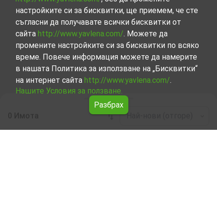
настройките си за бисквитки, ще приемем, че сте
съгласни да получавате всички бисквитки от
сайта
http://www.yavlena.com/
. Можете да
промените настройките си за бисквитки по всяко
време. Повече информация можете да намерите
в нашата Политика за използване на „Бисквитки“
на интернет сайта
http://www.yavlena.com/
.
Нашите Условия за ползване.
Разбрах
0 Имота
Най-нови (отгоре)
Leaflet
|
©
OpenStreetMap
contributors
Други индустриални имоти под наем в с.
Шкорпиловци (общ. Долни чифлик)
Разгледайте и открийте Други индустриални имоти
под наем в с. Шкорпиловци (общ. Долни чифлик) от
нашата подбрана селекция имоти. Нашата база данни
се актуализира редовно и съдържа голям набор от
имоти, всеки от които е уникален по свой начин, за да
отговори на различни предпочитания и бюджети.