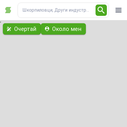
Шкорпиловци, Други индустриални имоти
с
Очертай
Около мен