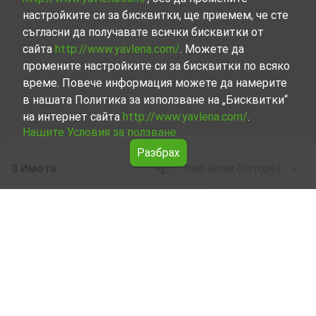
настройките си за бисквитки, ще приемем, че сте
съгласни да получавате всички бисквитки от
сайта
http://www.yavlena.com/
. Можете да
промените настройките си за бисквитки по всяко
време. Повече информация можете да намерите
в нашата Политика за използване на „Бисквитки“
на интернет сайта
http://www.yavlena.com/
.
Нашите Условия за ползване.
Разбрах
0 Имота
Най-нови (отгоре)
Leaflet
|
©
OpenStreetMap
contributors
Смесена под наем в с. Шкорпиловци (общ.
Долни чифлик)
Разгледайте и открийте Смесена под наем в с.
Шкорпиловци (общ. Долни чифлик) от нашата
подбрана селекция имоти. Нашата база данни се
актуализира редовно и съдържа голям набор от
имоти, всеки от които е уникален по свой начин, за да
отговори на различни предпочитания и бюджети.