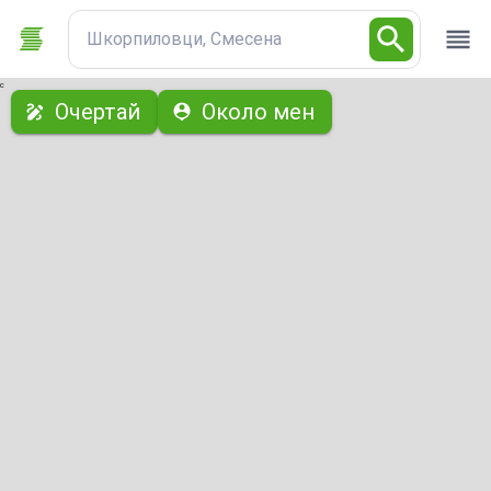
Шкорпиловци, Смесена
с
Очертай
Около мен