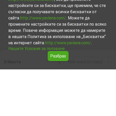
настройките си за бисквитки, ще приемем, че сте
съгласни да получавате всички бисквитки от
сайта
http://www.yavlena.com/
. Можете да
промените настройките си за бисквитки по всяко
време. Повече информация можете да намерите
в нашата Политика за използване на „Бисквитки“
на интернет сайта
http://www.yavlena.com/
.
Нашите Условия за ползване.
Разбрах
0 Имота
Най-нови (отгоре)
Leaflet
|
©
OpenStreetMap
contributors
Многостаен апартамент под наем в гр.
Бяла (общ. Бяла)
Разгледайте и открийте Многостаен апартамент под
наем в гр. Бяла (общ. Бяла) от нашата подбрана
селекция имоти. Нашата база данни се актуализира
редовно и съдържа голям набор от имоти, всеки от
които е уникален по свой начин, за да отговори на
различни предпочитания и бюджети.