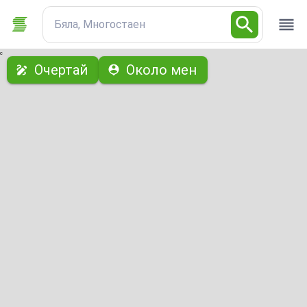
Бяла, Многостаен
с
Очертай
Около мен