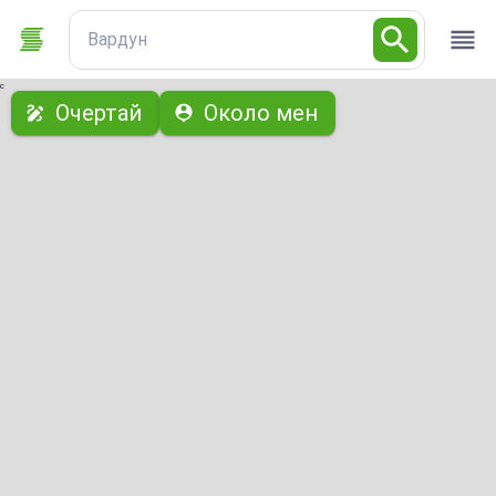
Вардун
с
Очертай
Около мен