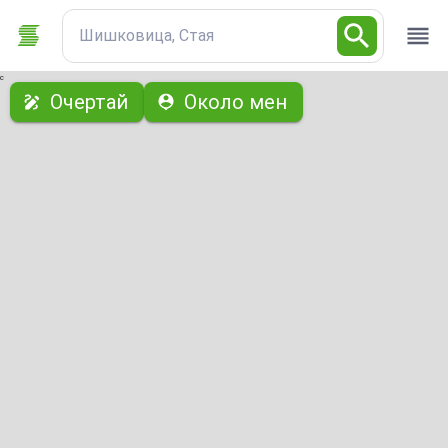
Шишковица, Стая
с
Очертай
Около мен