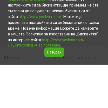
настройките си за бисквитки, ще приемем, че сте
съгласни да получавате всички бисквитки от
сайта
http://www.yavlena.com/
. Можете да
промените настройките си за бисквитки по всяко
време. Повече информация можете да намерите
в нашата Политика за използване на „Бисквитки“
на интернет сайта
http://www.yavlena.com/
.
Нашите Условия за ползване.
Разбрах
0 Имота
Най-нови (отгоре)
Leaflet
|
©
OpenStreetMap
contributors
Стая под наем в с. Шишковица (общ.
Антоново)
Разгледайте и открийте Стая под наем в с.
Шишковица (общ. Антоново) от нашата подбрана
селекция имоти. Представяме ви голям набор от
имоти за всякакви предпочитания и бюджети.
Опитните ни брокери, специализирали в процеса на