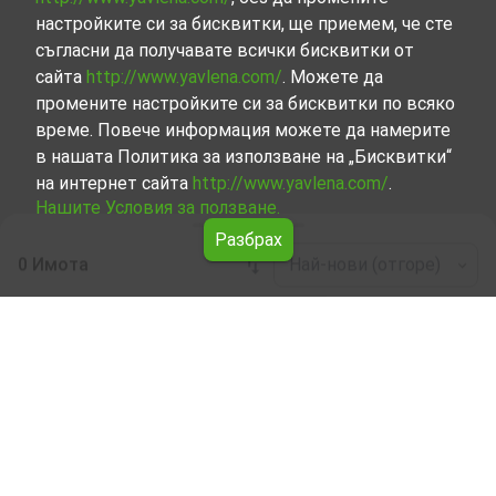
настройките си за бисквитки, ще приемем, че сте
съгласни да получавате всички бисквитки от
сайта
http://www.yavlena.com/
. Можете да
промените настройките си за бисквитки по всяко
време. Повече информация можете да намерите
в нашата Политика за използване на „Бисквитки“
на интернет сайта
http://www.yavlena.com/
.
Нашите Условия за ползване.
Разбрах
0 Имота
Най-нови (отгоре)
Leaflet
|
©
OpenStreetMap
contributors
Производствена база под наем в с.
Шишковица (общ. Антоново)
Разгледайте и открийте Производствена база под
наем в с. Шишковица (общ. Антоново) от нашата
подбрана селекция имоти. Нашата база данни се
актуализира редовно и съдържа голям набор от
имоти, всеки от които е уникален по свой начин, за да
отговори на различни предпочитания и бюджети.