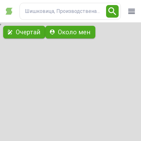
Шишковица, Производствена база
с
Очертай
Около мен