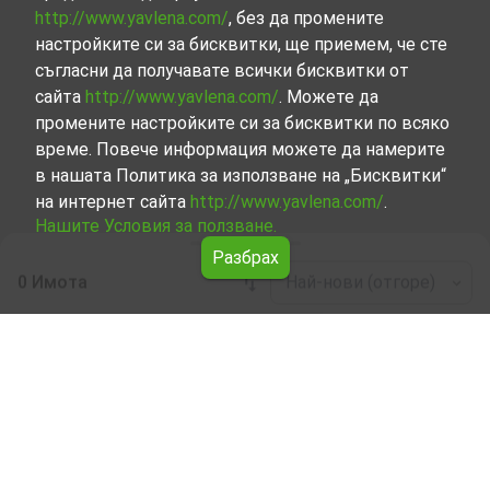
http://www.yavlena.com/
, без да промените
настройките си за бисквитки, ще приемем, че сте
съгласни да получавате всички бисквитки от
сайта
http://www.yavlena.com/
. Можете да
промените настройките си за бисквитки по всяко
време. Повече информация можете да намерите
в нашата Политика за използване на „Бисквитки“
на интернет сайта
http://www.yavlena.com/
.
Нашите Условия за ползване.
Разбрах
0 Имота
Най-нови (отгоре)
Leaflet
|
©
OpenStreetMap
contributors
Земя под наем в с. Шишковица (общ.
Антоново)
Започнете търсенето на Земя под наем в с.
Шишковица (общ. Антоново) с Явлена и се
възползвайте от предимствата на нашите услуги.
Опитните ни брокери са готови да ви помогнат в
търсенето на идеалния имот, който отговаря на