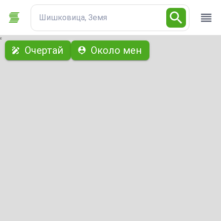
Шишковица, Земя
с
Очертай
Около мен