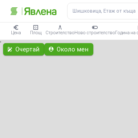
Шишковица, Етаж от къща
Цена
Площ
Строителство
Ново строителство
Година на 
с
Очертай
Около мен