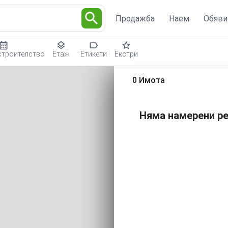
Продажба
Наем
Обяви
строителство
Етаж
Етикети
Екстри
0 Имота
Няма намерени ре