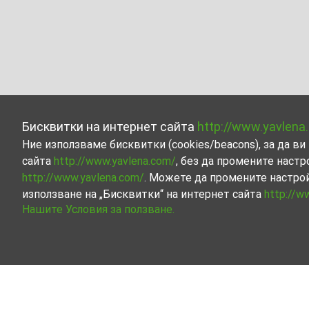
Бисквитки на интернет сайта
http://www.yavlena
Ние използваме бисквитки (cookies/beacons), за да 
сайта
http://www.yavlena.com/
, без да промените настр
http://www.yavlena.com/
. Можете да промените настро
използване на „Бисквитки“ на интернет сайта
http://w
Нашите Условия за ползване.
Етаж от къща под наем в с. Шишковица 