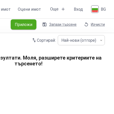
Още
 имот
Оцени имот
Вход
BG
Приложи
Запази търсене
Изчисти
Сортирай:
Най-нови (отгоре)
зултати. Моля, разширете критериите на
търсенето!