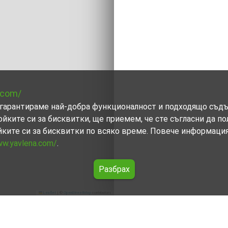
.com/
ви гарантираме най-добра функционалност и подходящо съд
ойките си за бисквитки, ще приемем, че сте съгласни да п
йките си за бисквитки по всяко време. Повече информаци
ww.yavlena.com/
.
Разбрах
Leaflet
|
©
OpenStreetMap
contributors
(общ. Антоново)