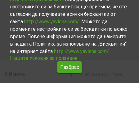
настройките си за бисквитки, ще приемем, че сте
съгласни да получавате всички бисквитки от
сайта
http://www.yavlena.com/
. Можете да
промените настройките си за бисквитки по всяко
време. Повече информация можете да намерите
в нашата Политика за използване на „Бисквитки“
на интернет сайта
http://www.yavlena.com/
.
Нашите Условия за ползване.
Разбрах
0 Имота
Най-нови (отгоре)
Leaflet
|
©
OpenStreetMap
contributors
Тристаен апартамент под наем в гр.
Шипка (общ. Казанлък)
Разгледайте и открийте Тристаен апартамент под
наем в гр. Шипка (общ. Казанлък) от нашата подбрана
селекция имоти. Представяме ви голям набор от
имоти за всякакви предпочитания и бюджети.
Опитните ни брокери, специализирали в процеса на