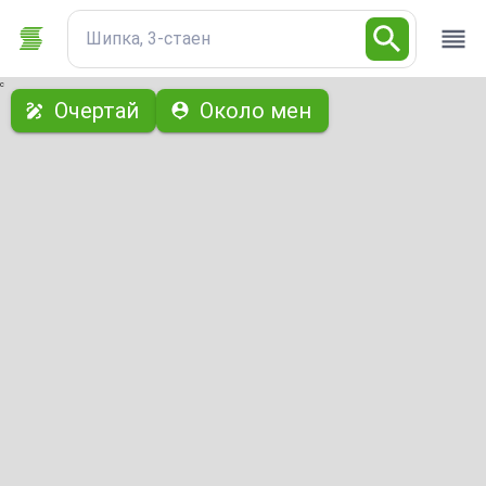
Шипка, 3-стаен
с
Очертай
Около мен