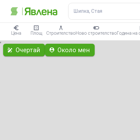
Шипка, Стая
Цена
Площ
Строителство
Ново строителство
Година на 
с
Очертай
Около мен