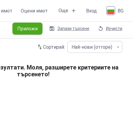
Още
 имот
Оцени имот
Вход
BG
Приложи
Запази търсене
Изчисти
Сортирай:
Най-нови (отгоре)
зултати. Моля, разширете критериите на
търсенето!