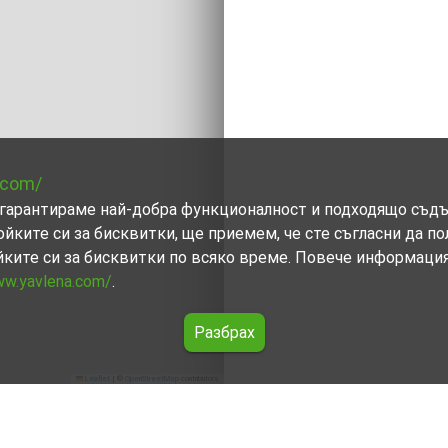
.com/
ви гарантираме най-добра функционалност и подходящо съд
ойките си за бисквитки, ще приемем, че сте съгласни да п
йките си за бисквитки по всяко време. Повече информаци
ww.yavlena.com/
.
Разбрах
Leaflet
|
©
OpenStreetMap
contributors
ък)