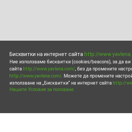
Бисквитки на интернет сайта
http://www.yavlena
Ние използваме бисквитки (cookies/beacons), за да 
сайта
http://www.yavlena.com/
, без да промените настр
http://www.yavlena.com/
. Можете да промените настро
използване на „Бисквитки“ на интернет сайта
http://w
Нашите Условия за ползване.
Стая под наем в гр. Шипка (общ. Казанл