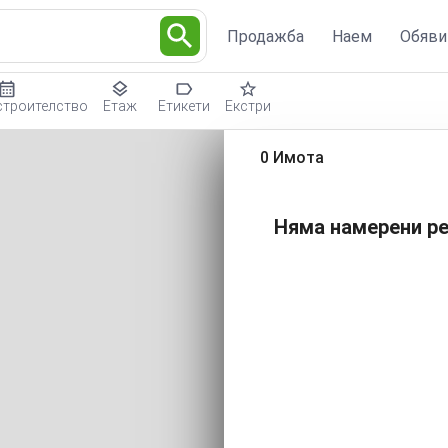
Продажба
Наем
Обяви
строителство
Етаж
Етикети
Екстри
0 Имота
Няма намерени ре