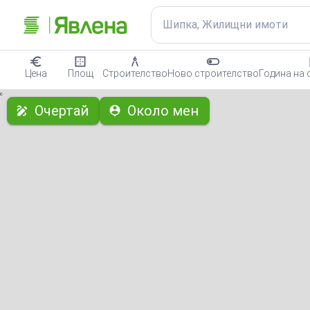
Шипка, Жилищни имоти
Цена
Площ
Строителство
Ново строителство
Година на 
с
Очертай
Около мен