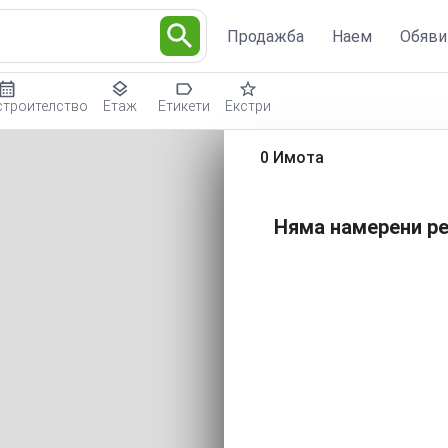
Продажба
Наем
Обяви
строителство
Етаж
Етикети
Екстри
0 Имота
Няма намерени ре