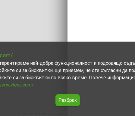
.com/
ви гарантираме най-добра функционалност и подходящо съд
ойките си за бисквитки, ще приемем, че сте съгласни да п
йките си за бисквитки по всяко време. Повече информаци
ww.yavlena.com/
.
Разбрах
Leaflet
|
©
OpenStreetMap
contributors
бщ. Казанлък)