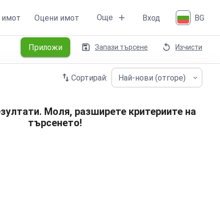
Още
 имот
Оцени имот
Вход
BG
Приложи
Запази търсене
Изчисти
Сортирай:
Най-нови (отгоре)
зултати. Моля, разширете критериите на
търсенето!