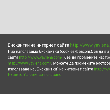
Бисквитки на интернет сайта
http://www.yavlena
Ние използваме бисквитки (cookies/beacons), за да 
сайта
http://www.yavlena.com/
, без да промените настр
http://www.yavlena.com/
. Можете да промените настро
използване на „Бисквитки“ на интернет сайта
http://w
Нашите Условия за ползване.
Жилищни имоти под наем в гр. Шипка (о