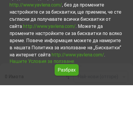
http://www.yavlena.com/
, без да промените
настройките си за бисквитки, ще приемем, че сте
съгласни да получавате всички бисквитки от
сайта
http://www.yavlena.com/
. Можете да
промените настройките си за бисквитки по всяко
време. Повече информация можете да намерите
в нашата Политика за използване на „Бисквитки“
на интернет сайта
http://www.yavlena.com/
.
Нашите Условия за ползване.
Разбрах
0 Имота
Най-нови (отгоре)
Leaflet
|
©
OpenStreetMap
contributors
Производствена база под наем в гр.
Шипка (общ. Казанлък)
Започнете търсенето на Производствена база под
наем в гр. Шипка (общ. Казанлък) с Явлена и се
възползвайте от предимствата на нашите услуги.
Опитните ни брокери са готови да ви помогнат в
търсенето на идеалния имот, който отговаря на