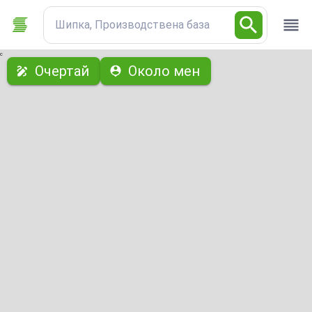
Шипка, Производствена база
с
Очертай
Около мен