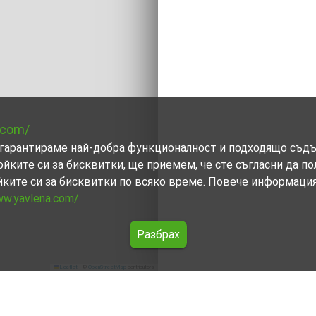
.com/
ви гарантираме най-добра функционалност и подходящо съд
ойките си за бисквитки, ще приемем, че сте съгласни да п
йките си за бисквитки по всяко време. Повече информаци
ww.yavlena.com/
.
Разбрах
Leaflet
|
©
OpenStreetMap
contributors
. Шейново (общ. Казанлък)