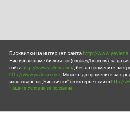
Бисквитки на интернет сайта
http://www.yavlena
Ние използваме бисквитки (cookies/beacons), за да 
сайта
http://www.yavlena.com/
, без да промените настр
http://www.yavlena.com/
. Можете да промените настро
използване на „Бисквитки“ на интернет сайта
http://w
Нашите Условия за ползване.
Други индустриални имоти под наем в с