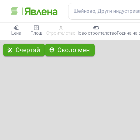
Шейново, Други индустриа
Цена
Площ
Строителство
Ново строителство
Година на 
с
Очертай
Около мен