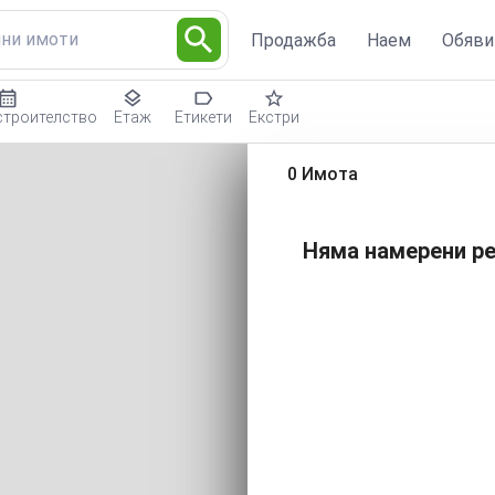
лни имоти
Продажба
Наем
Обяви
строителство
Етаж
Етикети
Екстри
0 Имота
Няма намерени ре