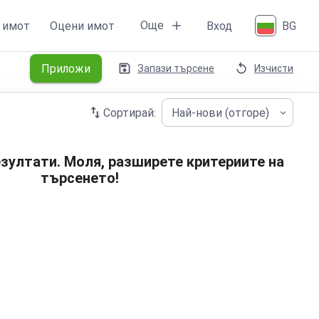
Още
 имот
Оцени имот
Вход
BG
Приложи
Запази търсене
Изчисти
Сортирай:
Най-нови (отгоре)
зултати. Моля, разширете критериите на
търсенето!