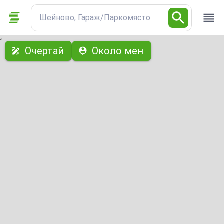
Шейново, Гараж/Паркомясто
с
Очертай
Около мен