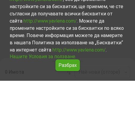
настройките си за бисквитки, ще приемем, че сте
съгласни да получавате всички бисквитки от
сайта
http://www.yavlena.com/
. Можете да
промените настройките си за бисквитки по всяко
време. Повече информация можете да намерите
в нашата Политика за използване на „Бисквитки“
на интернет сайта
http://www.yavlena.com/
.
Нашите Условия за ползване.
Разбрах
0 Имота
Най-нови (отгоре)
Leaflet
|
©
OpenStreetMap
contributors
Гараж/Паркомясто под наем в с. Шейново
(общ. Казанлък)
Разгледайте и открийте Гараж/Паркомясто под наем
в с. Шейново (общ. Казанлък) от нашата подбрана
селекция имоти. Нашата база данни се актуализира
редовно и съдържа голям набор от имоти, всеки от
които е уникален по свой начин, за да отговори на
различни предпочитания и бюджети.