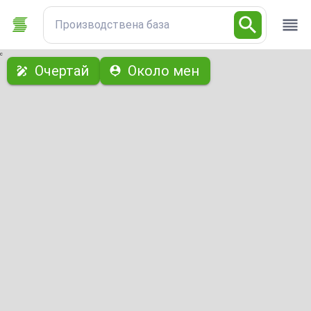
Производствена база
с
Очертай
Около мен