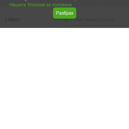
Нашите Условия за ползване.
Разбрах
1 Имот
Най-нови (отгоре)
Leaflet
|
©
OpenStreetMap
contributors
Производствена база под наем в област
Стара Загора
Разгледайте всички предложения за Производствена
база под наем в област Стара Загора от Явлена.
Нашите професионални брокери ще ви помогнат с
наемането на Производствена база улеснят и ускорят
процеса.
Абонирай се за бюлетин
За Явлена