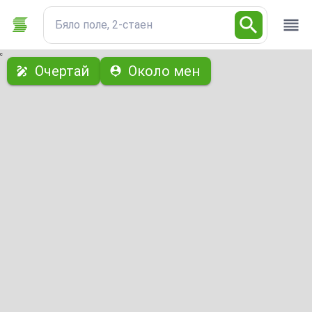
Бяло поле, 2-стаен
с
Очертай
Около мен