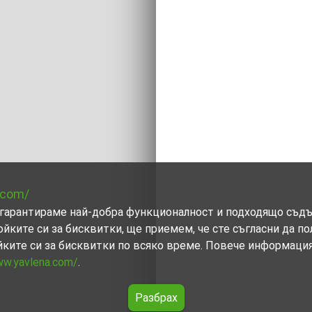
.com/
ви гарантираме най-добра функционалност и подходящо съд
ойките си за бисквитки, ще приемем, че сте съгласни да п
йките си за бисквитки по всяко време. Повече информаци
ww.yavlena.com/
.
Разбрах