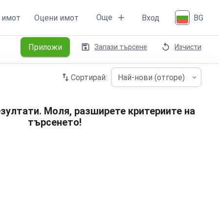
Още
 имот
Оцени имот
Вход
BG
Приложи
Запази търсене
Изчисти
Сортирай:
Най-нови (отгоре)
зултати. Моля, разширете критериите на
търсенето!