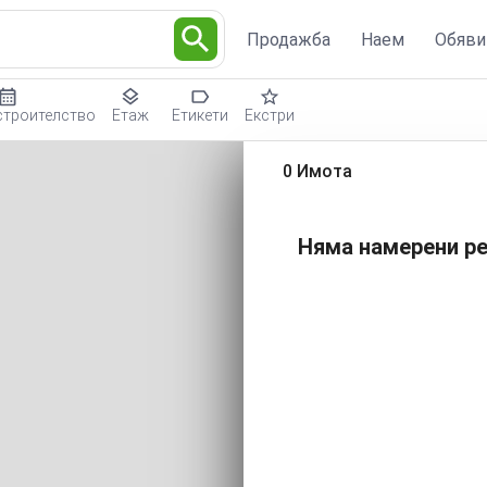
Продажба
Наем
Обяви
строителство
Етаж
Етикети
Екстри
0 Имота
Няма намерени ре