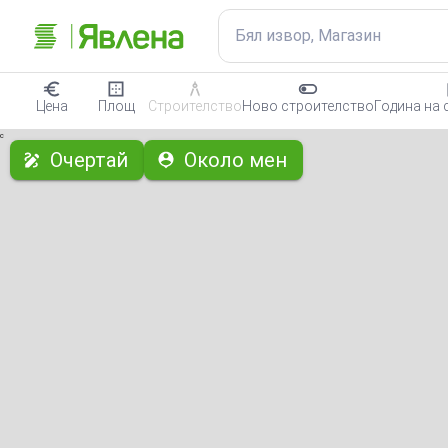
Бял извор, Магазин
Цена
Площ
Строителство
Ново строителство
Година на 
с
Очертай
Около мен