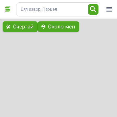
Бял извор, Парцел
с
Очертай
Около мен