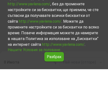
http://www.yavlena.com/
, без да промените
настройките си за бисквитки, ще приемем, че сте
съгласни да получавате всички бисквитки от
сайта
http://www.yavlena.com/
. Можете да
промените настройките си за бисквитки по всяко
време. Повече информация можете да намерите
в нашата Политика за използване на „Бисквитки“
на интернет сайта
http://www.yavlena.com/
.
Нашите Условия за ползване.
Разбрах
0 Имота
Най-нови (отгоре)
Leaflet
|
©
OpenStreetMap
contributors
Парцел под наем в с. Бял извор (общ.
Опан)
Започнете търсенето на Парцел под наем в с. Бял
извор (общ. Опан) с Явлена и се възползвайте от
предимствата на нашите услуги. Опитните ни брокери
са готови да ви помогнат в търсенето на идеалния
имот, който отговаря на вашите нужди и