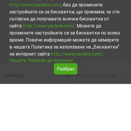
http://www.yavlena.com/
, без да промените
настройките си за бисквитки, ще приемем, че сте
съгласни да получавате всички бисквитки от
сайта
http://www.yavlena.com/
. Можете да
промените настройките си за бисквитки по всяко
време. Повече информация можете да намерите
в нашата Политика за използване на „Бисквитки“
на интернет сайта
http://www.yavlena.com/
.
Нашите Условия за ползване.
Разбрах
0 Имота
Най-нови (отгоре)
Leaflet
|
©
OpenStreetMap
contributors
Индустриални имоти под наем в с. Бял
извор (общ. Опан)
Започнете търсенето на Индустриални имоти под
наем в с. Бял извор (общ. Опан) с Явлена и се
възползвайте от предимствата на нашите услуги.
Опитните ни брокери са готови да ви помогнат в
търсенето на идеалния имот, който отговаря на