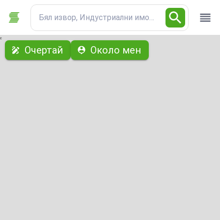
Бял извор, Индустриални имоти
с
Очертай
Около мен