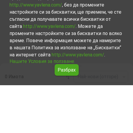
http://www.yavlena.com/
, без да промените
настройките си за бисквитки, ще приемем, че сте
съгласни да получавате всички бисквитки от
сайта
http://www.yavlena.com/
. Можете да
промените настройките си за бисквитки по всяко
време. Повече информация можете да намерите
в нашата Политика за използване на „Бисквитки“
на интернет сайта
http://www.yavlena.com/
.
Нашите Условия за ползване.
Разбрах
0 Имота
Най-нови (отгоре)
Leaflet
|
©
OpenStreetMap
contributors
Смесена под наем в с. Вакарел (общ.
Ихтиман)
Започнете търсенето на Смесена под наем в с.
Вакарел (общ. Ихтиман) с Явлена и се възползвайте от
предимствата на нашите услуги. Опитните ни брокери
са готови да ви помогнат в търсенето на идеалния
имот, който отговаря на вашите нужди и