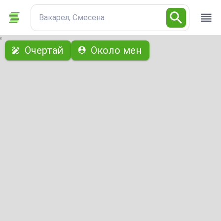
Вакарел, Смесена
с
Очертай
Около мен