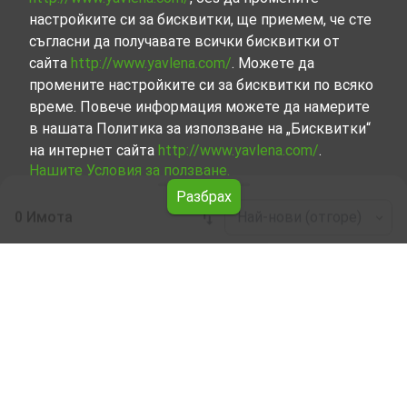
настройките си за бисквитки, ще приемем, че сте
съгласни да получавате всички бисквитки от
сайта
http://www.yavlena.com/
. Можете да
промените настройките си за бисквитки по всяко
време. Повече информация можете да намерите
в нашата Политика за използване на „Бисквитки“
на интернет сайта
http://www.yavlena.com/
.
Нашите Условия за ползване.
Разбрах
0 Имота
Най-нови (отгоре)
Leaflet
|
©
OpenStreetMap
contributors
Производствена база под наем в с.
Вакарел (общ. Ихтиман)
Разгледайте и открийте Производствена база под
наем в с. Вакарел (общ. Ихтиман) от нашата подбрана
селекция имоти. Нашата база данни се актуализира
редовно и съдържа голям набор от имоти, всеки от
които е уникален по свой начин, за да отговори на
различни предпочитания и бюджети.