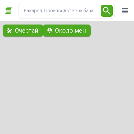
Вакарел, Производствена база
с
Очертай
Около мен