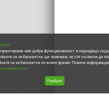
.com/
ви гарантираме най-добра функционалност и подходящо съд
ойките си за бисквитки, ще приемем, че сте съгласни да п
йките си за бисквитки по всяко време. Повече информаци
ww.yavlena.com/
.
Разбрах
Leaflet
|
©
OpenStreetMap
contributors
иман)