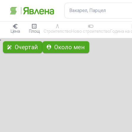
Вакарел, Парцел
Цена
Площ
Строителство
Ново строителство
Година на 
с
Очертай
Около мен