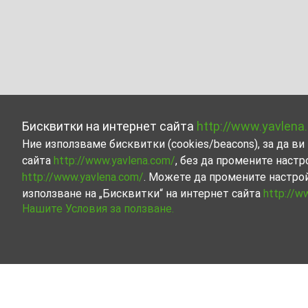
Бисквитки на интернет сайта
http://www.yavlena
Ние използваме бисквитки (cookies/beacons), за да 
сайта
http://www.yavlena.com/
, без да промените настр
http://www.yavlena.com/
. Можете да промените настро
използване на „Бисквитки“ на интернет сайта
http://w
Нашите Условия за ползване.
Парцел под наем в с. Вакарел (общ. Ихт