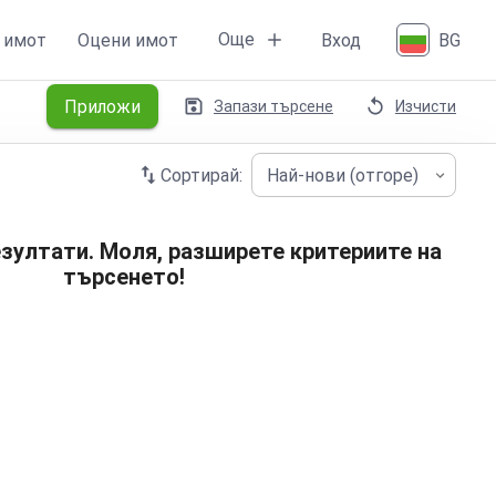
Още
 имот
Оцени имот
Вход
BG
Приложи
Запази търсене
Изчисти
Сортирай:
Най-нови (отгоре)
зултати. Моля, разширете критериите на
търсенето!