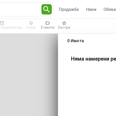
Продажба
Наем
Обяви
строителство
Етаж
Етикети
Екстри
0 Имота
Няма намерени ре