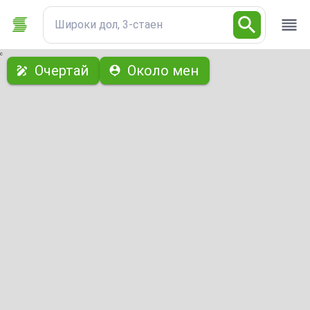
Широки дол, 3-стаен
с
Очертай
Около мен