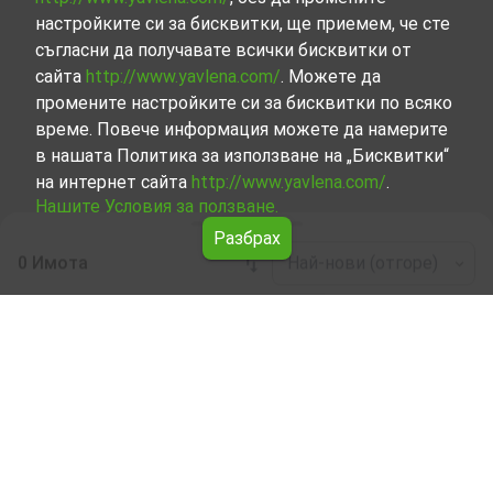
настройките си за бисквитки, ще приемем, че сте
съгласни да получавате всички бисквитки от
сайта
http://www.yavlena.com/
. Можете да
промените настройките си за бисквитки по всяко
време. Повече информация можете да намерите
в нашата Политика за използване на „Бисквитки“
на интернет сайта
http://www.yavlena.com/
.
Нашите Условия за ползване.
Разбрах
0 Имота
Най-нови (отгоре)
Leaflet
|
©
OpenStreetMap
contributors
Заведение под наем в с. Широки дол (общ.
Самоков)
Разгледайте и открийте Заведение под наем в с.
Широки дол (общ. Самоков) от нашата подбрана
селекция имоти. Нашата база данни се актуализира
редовно и съдържа голям набор от имоти, всеки от
които е уникален по свой начин, за да отговори на
различни предпочитания и бюджети.