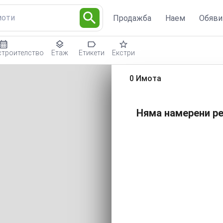
моти
Продажба
Наем
Обяви
строителство
Етаж
Етикети
Екстри
0 Имота
Няма намерени ре