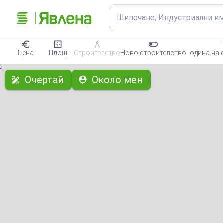
Шипочане, Индустриални и
Цена
Площ
Строителство
Ново строителство
Година на 
с
Очертай
Около мен