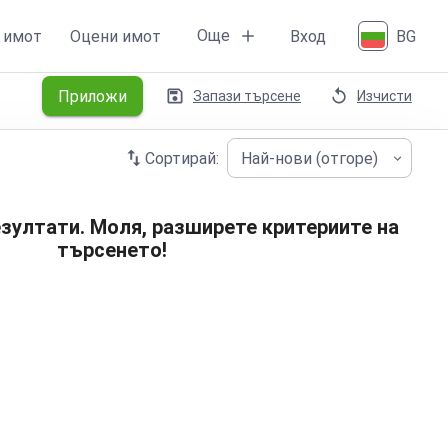
Още
 имот
Оцени имот
Вход
BG
Приложи
Запази търсене
Изчисти
Сортирай:
Най-нови (отгоре)
зултати. Моля, разширете критериите на
търсенето!