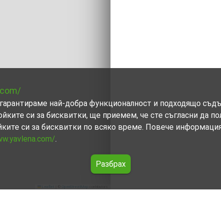
.com/
ви гарантираме най-добра функционалност и подходящо съд
ойките си за бисквитки, ще приемем, че сте съгласни да п
йките си за бисквитки по всяко време. Повече информаци
ww.yavlena.com/
.
Разбрах
Leaflet
|
©
OpenStreetMap
contributors
чане (общ. Самоков)