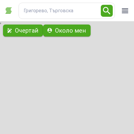
Григорево, Търговска
с
Очертай
Около мен